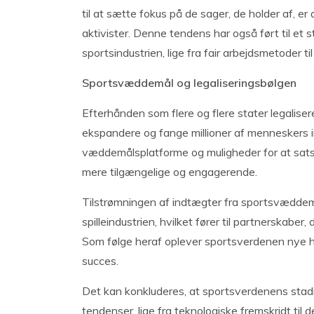
til at sætte fokus på de sager, de holder af, er
aktivister. Denne tendens har også ført til et
sportsindustrien, lige fra fair arbejdsmetoder til
Sportsvæddemål og legaliseringsbølgen
Efterhånden som flere og flere stater legalis
ekspandere og fange millioner af menneskers 
væddemålsplatforme og muligheder for at satse 
mere tilgængelige og engagerende.
Tilstrømningen af indtægter fra sportsvæddemå
spilleindustrien, hvilket fører til partnerskaber
Som følge heraf oplever sportsverdenen nye h
succes.
Det kan konkluderes, at sportsverdenens stadi
tendenser, lige fra teknologiske fremskridt til