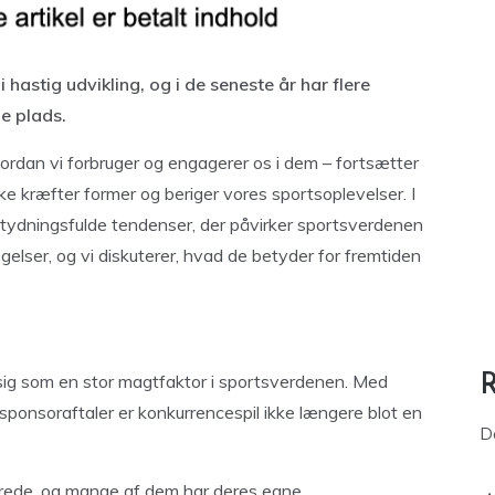
hastig udvikling, og i de seneste år har flere
de plads.
vordan vi forbruger og engagerer os i dem – fortsætter
e kræfter former og beriger vores sportsoplevelser. I
etydningsfulde tendenser, der påvirker sportsverdenen
ægelser, og vi diskuterer, hvad de betyder for fremtiden
t sig som en stor magtfaktor i sportsverdenen. Med
 sponsoraftaler er konkurrencespil ikke længere blot en
D
serede, og mange af dem har deres egne