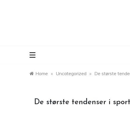
Skip
to
content
Home
»
Uncategorized
»
De største tende
De største tendenser i spor