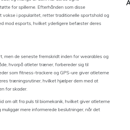
A
støtte for spillerne. Efterhånden som disse
okse i popularitet, retter traditionelle sportshold og
d mod esports, hvilket yderligere befæster deres
sport, men de seneste fremskridt inden for wearables og
de, hvorpå atleter træner, forbereder sig til
eder som fitness-trackere og GPS-ure giver atleterne
eres træningsrutiner, hvilket hjælper dem med at
en for skader.
 om alt fra puls til biomekanik, hvilket giver atleterne
 og muliggør mere informerede beslutninger, når det