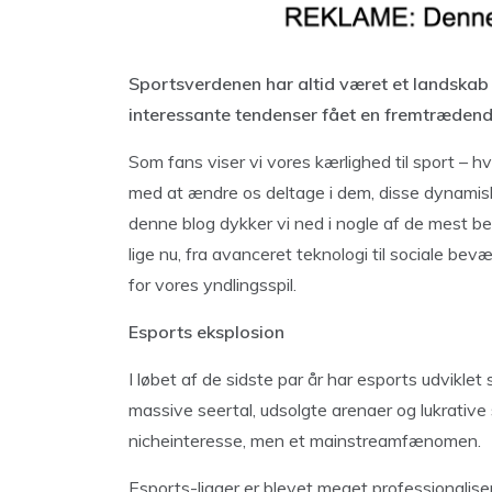
Sportsverdenen har altid været et landskab i 
interessante tendenser fået en fremtræden
Som fans viser vi vores kærlighed til sport – h
med at ændre os deltage i dem, disse dynamisk
denne blog dykker vi ned i nogle af de mest b
lige nu, fra avanceret teknologi til sociale bev
for vores yndlingsspil.
Esports eksplosion
I løbet af de sidste par år har esports udvikle
massive seertal, udsolgte arenaer og lukrative
nicheinteresse, men et mainstreamfænomen.
Esports-ligaer er blevet meget professionali