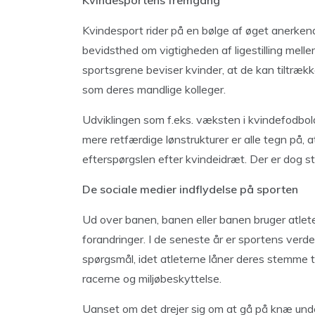
Kvindesportens fremgang
Kvindesport rider på en bølge af øget anerkend
bevidsthed om vigtigheden af ligestilling mell
sportsgrene beviser kvinder, at de kan tiltræ
som deres mandlige kolleger.
Udviklingen som f.eks. væksten i kvindefodbold
mere retfærdige lønstrukturer er alle tegn på,
efterspørgslen efter kvindeidræt. Der er dog sta
De sociale medier indflydelse på sporten
Ud over banen, banen eller banen bruger atlete
forandringer. I de seneste år er sportens verde
spørgsmål, idet atleterne låner deres stemme t
racerne og miljøbeskyttelse.
Uanset om det drejer sig om at gå på knæ unde