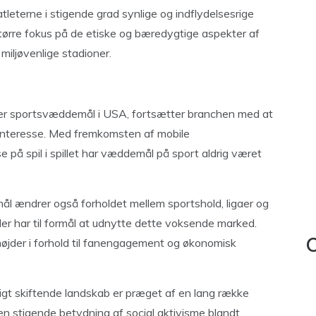
 atleterne i stigende grad synlige og indflydelsesrige
 større fokus på de etiske og bæredygtige aspekter af
 miljøvenlige stadioner.
erer sportsvæddemål i USA, fortsætter branchen med at
interesse. Med fremkomsten af mobile
på spil i spillet har væddemål på sport aldrig været
l ændrer også forholdet mellem sportshold, ligaer og
, der har til formål at udnytte dette voksende marked.
øjder i forhold til fanengagement og økonomisk
C
gt skiftende landskab er præget af en lang række
 den stigende betydning af social aktivisme blandt