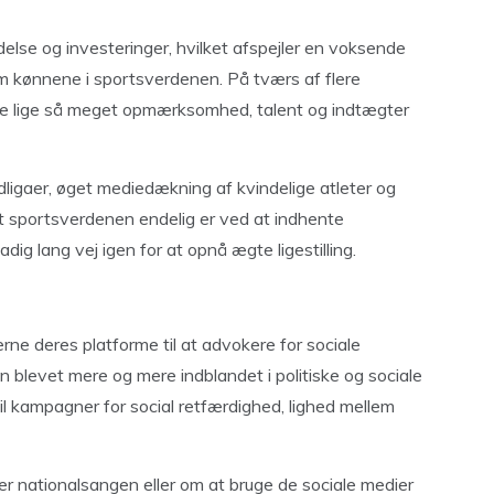
else og investeringer, hvilket afspejler en voksende
em kønnene i sportsverdenen. På tværs af flere
kke lige så meget opmærksomhed, talent og indtægter
ligaer, øget mediedækning af kvindelige atleter og
 at sportsverdenen endelig er ved at indhente
dig lang vej igen for at opnå ægte ligestilling.
rne deres platforme til at advokere for sociale
n blevet mere og mere indblandet i politiske og sociale
il kampagner for social retfærdighed, lighed mellem
r nationalsangen eller om at bruge de sociale medier