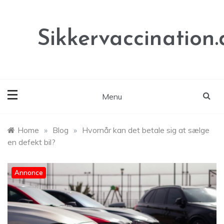
Skip
to
content
Sikkervaccination.
Menu
Home
»
Blog
»
Hvornår kan det betale sig at sælge
en defekt bil?
Annonce