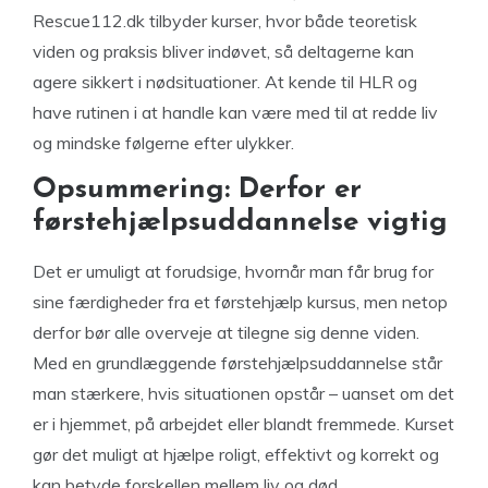
Rescue112.dk tilbyder kurser, hvor både teoretisk
viden og praksis bliver indøvet, så deltagerne kan
agere sikkert i nødsituationer. At kende til HLR og
have rutinen i at handle kan være med til at redde liv
og mindske følgerne efter ulykker.
Opsummering: Derfor er
førstehjælpsuddannelse vigtig
Det er umuligt at forudsige, hvornår man får brug for
sine færdigheder fra et førstehjælp kursus, men netop
derfor bør alle overveje at tilegne sig denne viden.
Med en grundlæggende førstehjælpsuddannelse står
man stærkere, hvis situationen opstår – uanset om det
er i hjemmet, på arbejdet eller blandt fremmede. Kurset
gør det muligt at hjælpe roligt, effektivt og korrekt og
kan betyde forskellen mellem liv og død.