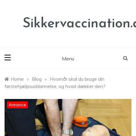
Skip
to
content
Sikkervaccination.
Menu
Home
»
Blog
»
Hvornår skal du bruge din
førstehjælpsuddannelse, og hvad dækker den?
Annonce