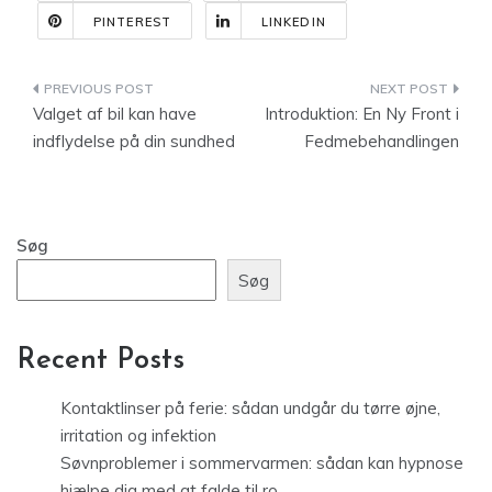
PINTEREST
LINKEDIN
Indlægsnavigation
Valget af bil kan have
Introduktion: En Ny Front i
indflydelse på din sundhed
Fedmebehandlingen
Søg
Søg
Recent Posts
Kontaktlinser på ferie: sådan undgår du tørre øjne,
irritation og infektion
Søvnproblemer i sommervarmen: sådan kan hypnose
hjælpe dig med at falde til ro