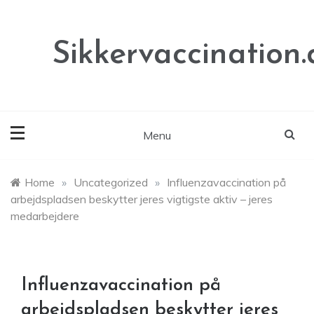
Skip
to
content
Sikkervaccination.
Menu
Home
»
Uncategorized
»
Influenzavaccination på
arbejdspladsen beskytter jeres vigtigste aktiv – jeres
medarbejdere
Influenzavaccination på
arbejdspladsen beskytter jeres