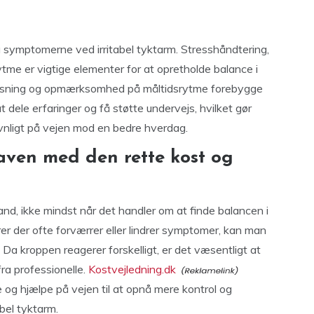
å symptomerne ved irritabel tyktarm. Stresshåndtering,
me er vigtige elementer for at opretholde balance i
pisning og opmærksomhed på måltidsrytme forebygge
 dele erfaringer og få støtte undervejs, hvilket gør
ligt på vejen mod en bedre hverdag.
aven med den rette kost og
and, ikke mindst når det handler om at finde balancen i
r der ofte forværrer eller lindrer symptomer, kan man
Da kroppen reagerer forskelligt, er det væsentligt at
fra professionelle.
Kostvejledning.dk
e og hjælpe på vejen til at opnå mere kontrol og
bel tyktarm.