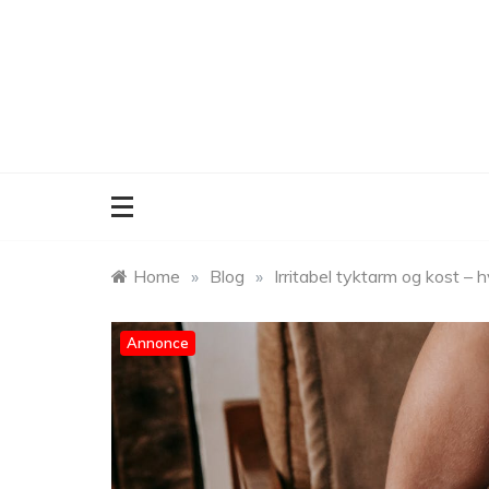
Skip
to
content
Home
»
Blog
»
Irritabel tyktarm og kost –
Annonce