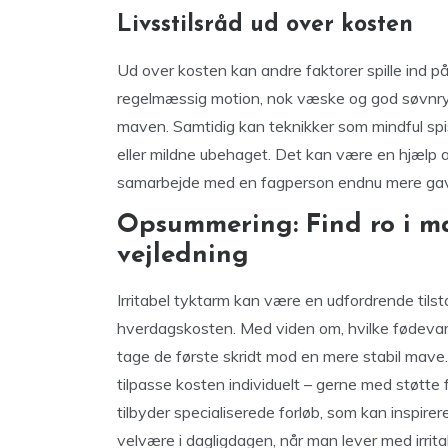
Livsstilsråd ud over kosten
Ud over kosten kan andre faktorer spille ind p
regelmæssig motion, nok væske og god søvnryt
maven. Samtidig kan teknikker som mindful s
eller mildne ubehaget. Det kan være en hjælp at
samarbejde med en fagperson endnu mere gavn
Opsummering: Find ro i m
vejledning
Irritabel tyktarm kan være en udfordrende tilst
hverdagskosten. Med viden om, hvilke fødevare
tage de første skridt mod en mere stabil mave. 
tilpasse kosten individuelt – gerne med støtte 
tilbyder specialiserede forløb, som kan inspirer
velvære i dagligdagen, når man lever med irrita