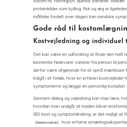
såsom ris, havregryn, quinoa, bananer, blåbær,
proteinkilder som kylling, fisk og æg er ligele
måltider fordelt over dagen kan mindske sy
Gode råd til kostomlægni
Kostvejledning og individuel 
Det kan være en udfordring at finde den helt re
bestemte fødevarer varierer fra person til perso
derfor være afgørende for at opnå mærkbare f
indgå i et forløb, hvor en erfaren kostvejleder
symptomerne og lægge en personlig kostplan.
Gennem dialog og vejledning kan man lære, hvil
hvordan man undgår at maden bliver ensformig el
IBS kost og symptomlindring, er det muligt at 
, hvor erfarne ernæringseksperte