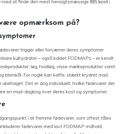
ælpe med at finde den mest hensigtsmæssige
IBS kost
i
n være opmærksom på?
 symptomer
fødevarer trigger eller forværrer deres symptomer.
terbare kulhydrater – også kaldet FODMAPs – er kendt
vedeprodukter, løg, hvidløg, visse mælkeprodukter samt
g blomkål. For nogle kan kaffe, stærkt krydret mad,
 ubehaget. Det er dog individuelt, hvilke fødevarer der
 føre en mad-dagbog over deres kost og symptomer.
re
dgangspunkt i at fremme fødevarer, som oftest tåles
e inkluderer fødevarer med lavt FODMAP-indhold,