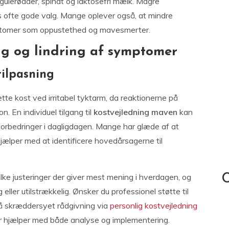
 gulerødder, spinat og laktosefri mælk. Magre
des ofte gode valg. Mange oplever også, at mindre
mptomer som oppustethed og mavesmerter.
ng og lindring af symptomer
tilpasning
tte kost ved irritabel tyktarm, da reaktionerne på
n. En individuel tilgang til
kostvejledning maven
kan
orbedringer i dagligdagen. Mange har glæde af at
 hjælper med at identificere hovedårsagerne til
ke justeringer der giver mest mening i hverdagen, og
C
ler utilstrækkelig. Ønsker du professionel støtte til
få skræddersyet rådgivning via
personlig kostvejledning
r hjælper med både analyse og implementering.