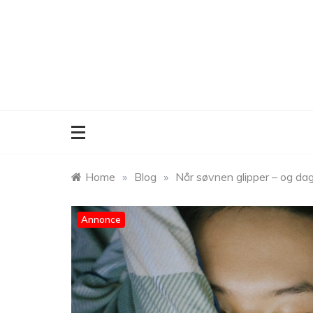
Skip
to
content
Home
»
Blog
»
Når søvnen glipper – og da
Annonce