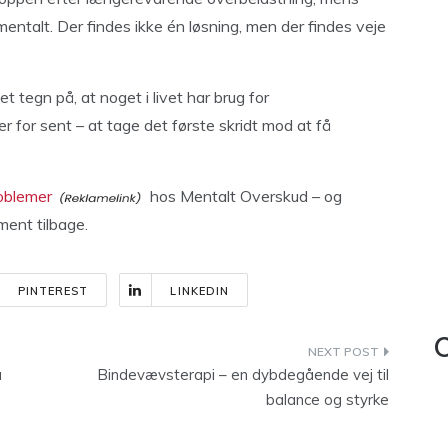
 mentalt. Der findes ikke én løsning, men der findes veje
t tegn på, at noget i livet har brug for
er for sent – at tage det første skridt mod at få
oblemer
hos Mentalt Overskud – og
ment tilbage.
PINTEREST
LINKEDIN
C
u
Bindevævsterapi – en dybdegående vej til
balance og styrke