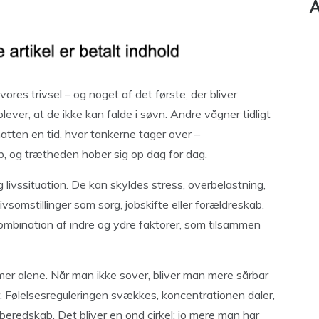
A
res trivsel – og noget af det første, der bliver
plever, at de ikke kan falde i søvn. Andre vågner tidligt
natten en tid, hvor tankerne tager over –
p, og trætheden hober sig op dag for dag.
livssituation. De kan skyldes stress, overbelastning,
livsomstillinger som sorg, jobskifte eller forældreskab.
ombination af indre og ydre faktorer, som tilsammen
er alene. Når man ikke sover, bliver man mere sårbar
. Følelsesreguleringen svækkes, koncentrationen daler,
mberedskab. Det bliver en ond cirkel: jo mere man har