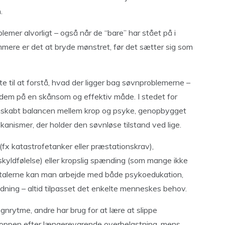
.
lemer alvorligt – også når de “bare” har stået på i
nemmere er det at bryde mønstret, før det sætter sig som
e til at forstå, hvad der ligger bag søvnproblemerne –
dem på en skånsom og effektiv måde. I stedet for
genskabt balancen mellem krop og psyke, genopbygget
anismer, der holder den søvnløse tilstand ved lige.
x katastrofetanker eller præstationskrav),
 skyldfølelse) eller kropslig spænding (som mange ikke
samtalerne kan man arbejde med både psykoedukation,
ning – altid tilpasset det enkelte menneskes behov.
øgnrytme, andre har brug for at lære at slippe
kroppen efter længerevarende overbelastning, mens