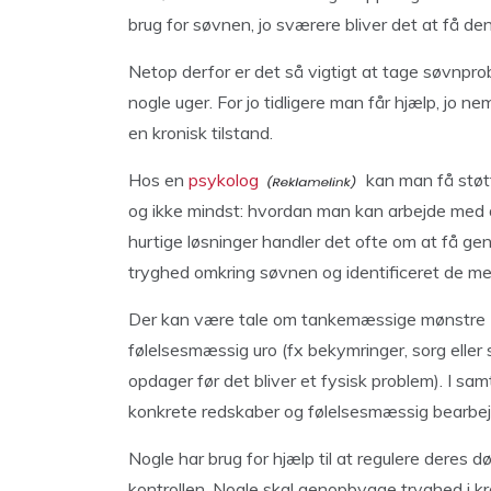
brug for søvnen, jo sværere bliver det at få den
Netop derfor er det så vigtigt at tage søvnprob
nogle uger. For jo tidligere man får hjælp, jo 
en kronisk tilstand.
Hos en
psykolog
kan man få støtt
og ikke mindst: hvordan man kan arbejde med 
hurtige løsninger handler det ofte om at få 
tryghed omkring søvnen og identificeret de mek
Der kan være tale om tankemæssige mønstre (f
følelsesmæssig uro (fx bekymringer, sorg eller
opdager før det bliver et fysisk problem). I 
konkrete redskaber og følelsesmæssig bearbejd
Nogle har brug for hjælp til at regulere deres d
kontrollen. Nogle skal genopbygge tryghed i 