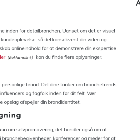
A
che inden for detailbranchen. Uanset om det er visuel
 kundeoplevelse, så del konsekvent din viden og
er skab onlineindhold for at demonstrere din ekspertise
er
kan du finde flere oplysninger.
it personlige brand. Del dine tanker om branchetrends,
nfluencers og fagfolk inden for dit felt. Vær
e opslag afspejler din brandidentitet.
gning
 kun om selvpromovering; det handler også om at
 i branchebegivenheder, konferencer og møder for at