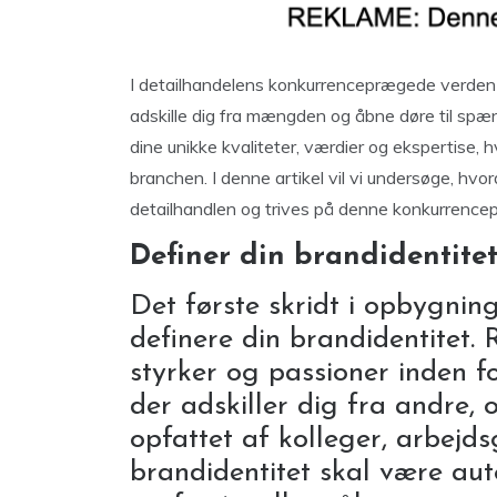
I detailhandelens konkurrenceprægede verden e
adskille dig fra mængden og åbne døre til spæ
dine unikke kvaliteter, værdier og ekspertise, hv
branchen. I denne artikel vil vi undersøge, hv
detailhandlen og trives på denne konkurrenc
Definer din brandidentite
Det første skridt i opbygning
definere din brandidentitet. 
styrker og passioner inden f
der adskiller dig fra andre,
opfattet af kolleger, arbejd
brandidentitet skal være aute