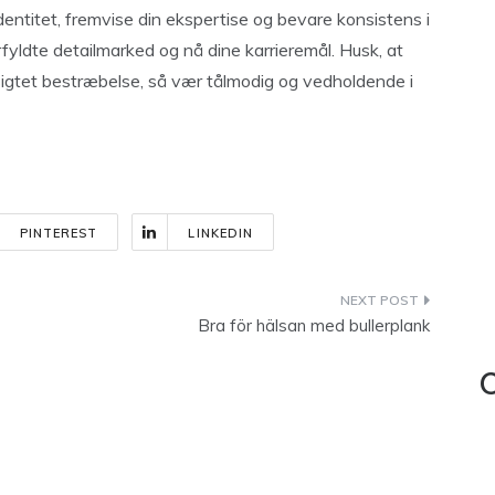
dentitet, fremvise din ekspertise og bevare konsistens i
rfyldte detailmarked og nå dine karrieremål. Husk, at
gsigtet bestræbelse, så vær tålmodig og vedholdende i
PINTEREST
LINKEDIN
Bra för hälsan med bullerplank
C