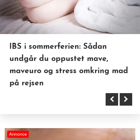
IBS i sommerferien: Sådan
Kontaktlinser på ferie: sådan
undgår du oppustet mave,
undgår du tørre øjne, irritation
Søvnproblemer i sommervarmen:
maveuro og stress omkring mad
og infektion
sådan kan hypnose hjælpe dig
på rejsen
med at falde til ro
Annonce