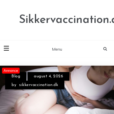
Skip
to
content
Sikkervaccination.
Menu
Annonce
Annonce
Annonce
Blog
august 4, 2026
by
sikkervaccination.dk