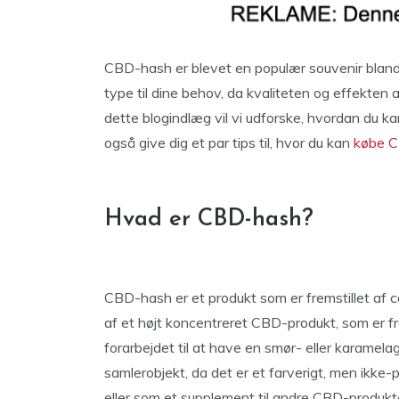
CBD-hash er blevet en populær souvenir blandt
type til dine behov, da kvaliteten og effekten
dette blogindlæg vil vi udforske, hvordan du k
også give dig et par tips til, hvor du kan
købe 
Hvad er CBD-hash?
CBD-hash er et produkt som er fremstillet af ca
af et højt koncentreret CBD-produkt, som er fr
forarbejdet til at have en smør- eller karamel
samlerobjekt, da det er et farverigt, men ikke
eller som et supplement til andre CBD-produkt