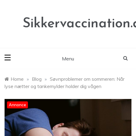
Skip
to
content
Sikkervaccination.
Menu
Home
»
Blog
»
Søvnproblemer om sommeren: Når
lyse nætter og tankemylder holder dig vågen
Annonce