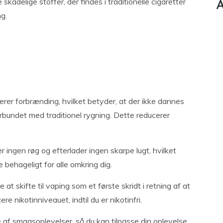
kadelige stoffer, der findes i traditionelle cigaretter
A
ng.
rer forbrænding, hvilket betyder, at der ikke dannes
orbundet med traditionel rygning. Dette reducerer
 ingen røg og efterlader ingen skarpe lugt, hvilket
 behageligt for alle omkring dig.
t skifte til vaping som et første skridt i retning af at
e nikotinniveauet, indtil du er nikotinfri.
 af smagsoplevelser, så du kan tilpasse din oplevelse.