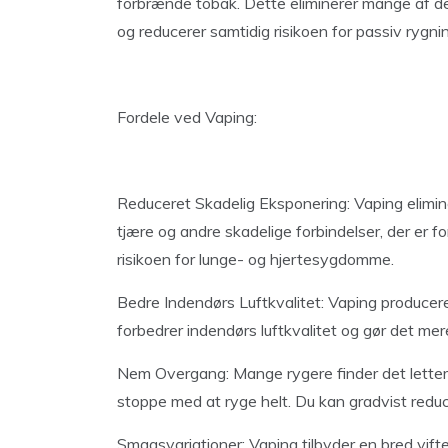
forbrænde tobak. Dette eliminerer mange af de s
og reducerer samtidig risikoen for passiv rygni
Fordele ved Vaping:
Reduceret Skadelig Eksponering: Vaping elimine
tjære og andre skadelige forbindelser, der er f
risikoen for lunge- og hjertesygdomme.
Bedre Indendørs Luftkvalitet: Vaping producerer
forbedrer indendørs luftkvalitet og gør det mere
Nem Overgang: Mange rygere finder det lettere a
stoppe med at ryge helt. Du kan gradvist reducer
Smagsvariationer: Vaping tilbyder en bred vifte