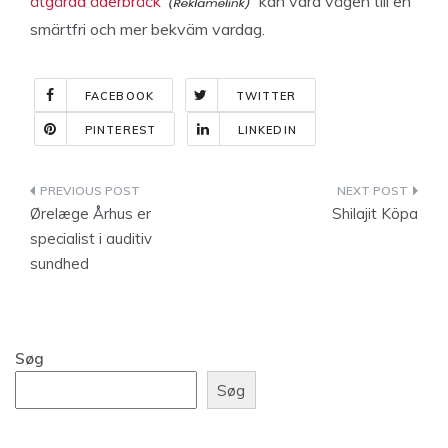
åtgärda åderbråck
kan vara vägen till en
smärtfri och mer bekväm vardag.
FACEBOOK
TWITTER
PINTEREST
LINKEDIN
Indlægsnavigation
Ørelæge Århus er
Shilajit Köpa
specialist i auditiv
sundhed
Søg
Søg