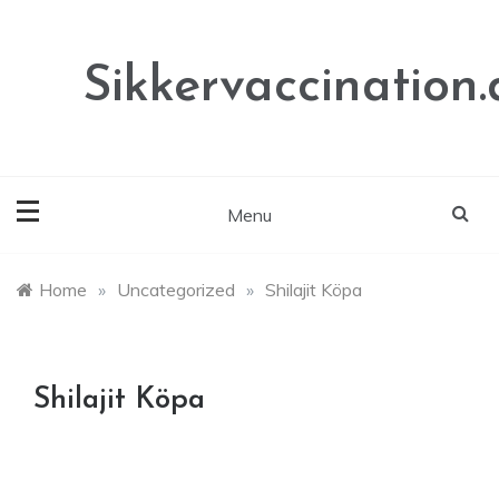
Skip
to
content
Sikkervaccination.
Menu
Home
»
Uncategorized
»
Shilajit Köpa
Shilajit Köpa