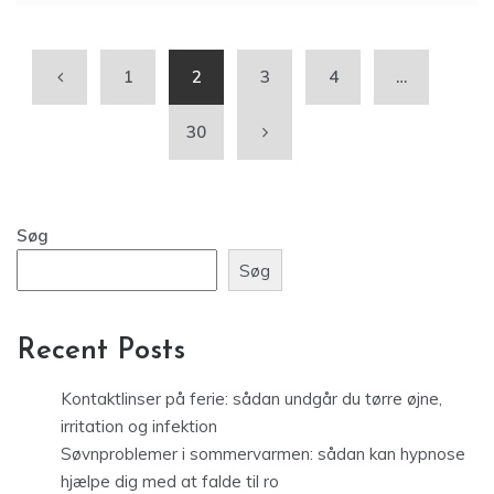
1
2
3
4
…
30
Søg
Søg
Recent Posts
Kontaktlinser på ferie: sådan undgår du tørre øjne,
irritation og infektion
Søvnproblemer i sommervarmen: sådan kan hypnose
hjælpe dig med at falde til ro