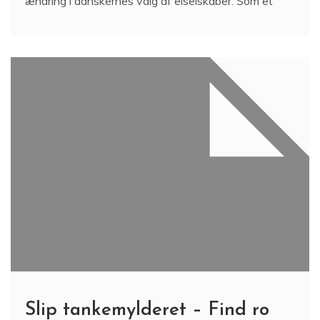
ændring i danskernes valg af elselskaber. Som et
Slip tankemylderet – Find ro