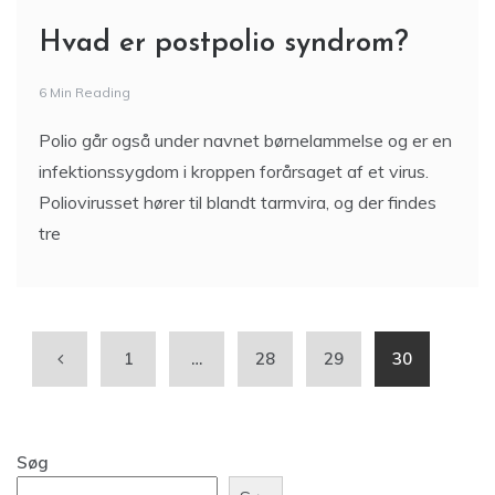
Hvad er postpolio syndrom?
6 Min Reading
Polio går også under navnet børnelammelse og er en
infektionssygdom i kroppen forårsaget af et virus.
Poliovirusset hører til blandt tarmvira, og der findes
tre
1
…
28
29
30
Søg