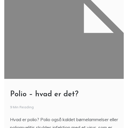
Polio – hvad er det?
9 Min Reading
Hvad er polio? Polio også kaldet børnelammelser eller
poliomyelitis skyldes infektion med et virus, som er