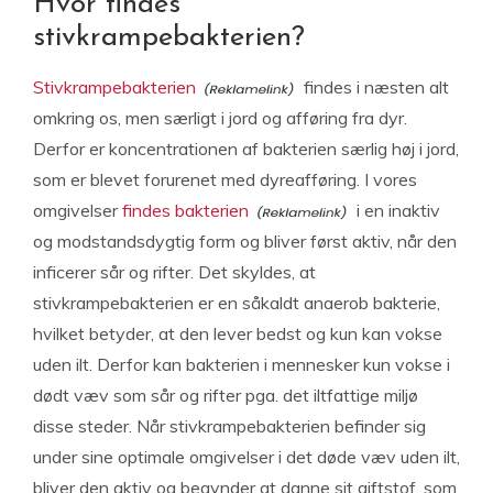
Hvor findes
stivkrampebakterien?
Stivkrampebakterien
findes i næsten alt
omkring os, men særligt i jord og afføring fra dyr.
Derfor er koncentrationen af bakterien særlig høj i jord,
som er blevet forurenet med dyreafføring. I vores
omgivelser
findes bakterien
i en inaktiv
og modstandsdygtig form og bliver først aktiv, når den
inficerer sår og rifter. Det skyldes, at
stivkrampebakterien er en såkaldt anaerob bakterie,
hvilket betyder, at den lever bedst og kun kan vokse
uden ilt. Derfor kan bakterien i mennesker kun vokse i
dødt væv som sår og rifter pga. det iltfattige miljø
disse steder. Når stivkrampebakterien befinder sig
under sine optimale omgivelser i det døde væv uden ilt,
bliver den aktiv og begynder at danne sit giftstof, som