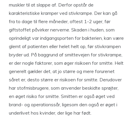
muskler til at slappe af. Derfor opstår de
karakteristiske kramper ved stivkrampe. Der kan gå
fra to dage til flere måneder, oftest 1-2 uger, før
giftstoffet påvirker nerverne. Skaden i huden, som
oprindeligt var indgangsporten for bakterien, kan være
glemt af patienten eller helet helt op, før stivkrampen
bryder ud. På baggrund af smittevejen for stivkrampe,
er der nogle faktorer, som øger risikoen for smitte. Helt
generelt gælder det, at jo større og mere forurenet
såret er, desto større er risikoen for smitte. Derudover
har stofmisbrugere, som anvender beskidte sprøjter,
en øget risiko for smitte. Smitten er også øget ved
brand- og operationssår, ligesom den også er øget i
underlivet hos kvinder, der lige har født.