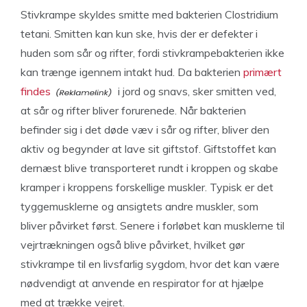
Stivkrampe skyldes smitte med bakterien Clostridium
tetani. Smitten kan kun ske, hvis der er defekter i
huden som sår og rifter, fordi stivkrampebakterien ikke
kan trænge igennem intakt hud. Da bakterien
primært
findes
i jord og snavs, sker smitten ved,
at sår og rifter bliver forurenede. Når bakterien
befinder sig i det døde væv i sår og rifter, bliver den
aktiv og begynder at lave sit giftstof. Giftstoffet kan
dernæst blive transporteret rundt i kroppen og skabe
kramper i kroppens forskellige muskler. Typisk er det
tyggemusklerne og ansigtets andre muskler, som
bliver påvirket først. Senere i forløbet kan musklerne til
vejrtrækningen også blive påvirket, hvilket gør
stivkrampe til en livsfarlig sygdom, hvor det kan være
nødvendigt at anvende en respirator for at hjælpe
med at trække vejret.