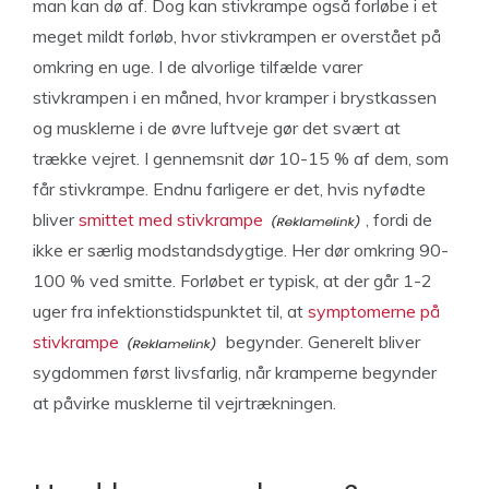
man kan dø af. Dog kan stivkrampe også forløbe i et
meget mildt forløb, hvor stivkrampen er overstået på
omkring en uge. I de alvorlige tilfælde varer
stivkrampen i en måned, hvor kramper i brystkassen
og musklerne i de øvre luftveje gør det svært at
trække vejret. I gennemsnit dør 10-15 % af dem, som
får stivkrampe. Endnu farligere er det, hvis nyfødte
bliver
smittet med stivkrampe
, fordi de
ikke er særlig modstandsdygtige. Her dør omkring 90-
100 % ved smitte. Forløbet er typisk, at der går 1-2
uger fra infektionstidspunktet til, at
symptomerne på
stivkrampe
begynder. Generelt bliver
sygdommen først livsfarlig, når kramperne begynder
at påvirke musklerne til vejrtrækningen.